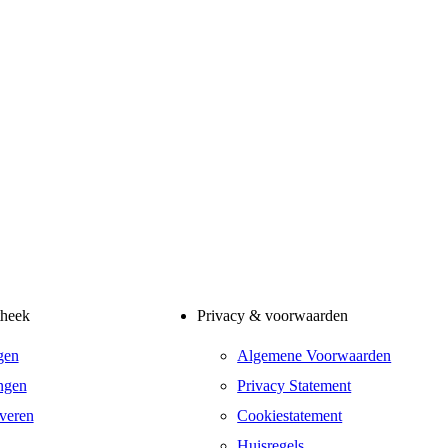
theek
Privacy & voorwaarden
gen
Algemene Voorwaarden
ngen
Privacy Statement
veren
Cookiestatement
Huisregels