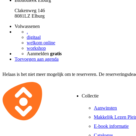
Bibliotheek Elburg
Clakenweg 146
8081LZ Elburg
Volwassenen
.
digitaal
welkom online
workshop
Aanmelden
gratis
Toevoegen aan agenda
Helaas is het niet meer mogelijk om te reserveren. De reserveringsde
Collectie
Aanwinsten
Makkelijk Lezen Plei
E-book informatie
Catalogus