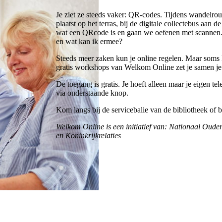
Je ziet ze steeds vaker: QR-codes. Tijdens wandelrout
plaatst op het terras, bij de digitale collectebus aan 
wat een QRcode is en gaan we oefenen met scannen. O
en wat kan ik ermee?
Steeds meer zaken kun je online regelen. Maar soms 
gratis workshops van Welkom Online zet je samen je 
De toegang is gratis. Je hoeft alleen maar je eigen t
via onderstaande knop.
Kom langs bij de servicebalie van de bibliotheek of
Welkom Online is een initiatief van: Nationaal Oud
en Koninkrijkrelaties