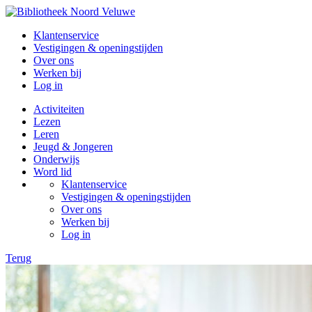
Klantenservice
Vestigingen & openingstijden
Over ons
Werken bij
Log in
Activiteiten
Lezen
Leren
Jeugd & Jongeren
Onderwijs
Word lid
Klantenservice
Vestigingen & openingstijden
Over ons
Werken bij
Log in
Terug