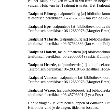
Bij het Taalpunt kijken ze wat ik wil leren en helpen
vinden. Hulp van het Taalpunt is gratis. Het Taalpunt 
Taalpunt Elburg
,
taalpuntelburg [at] bibliotheekno
telefonisch bereikbaar 06-57532386 (Jan van de Pol)
Taalpunt Epe
,
taalpuntepe [at] bibliotheeknoordvel
Telefonisch bereikbaar 06 12660976 (Margriet Breet
Taalpunt 't Harde
,
taalpuntelburg [at] bibliotheekn
telefonisch bereikbaar 06-57532386 (Jan van de Pol)
Taalpunt Hattem
,
taalpunthattem [at] bibliotheekno
telefonisch bereikbaar 06 22006604 (Saskia Kuiling)
Taalpunt Heerde
,
taalpuntheerde [at] bibliotheekno
Telefonisch bereikbaar 06-20318456 (Matthea Hoog
Taalpunt Vaassen
,
taalpuntepe [at] bibliotheeknoor
Telefonisch bereikbaar 06 12660976 (Margriet Breet
Taalpunt Wezep
,
taalpuntoldebroek [at] bibliothee
telefonisch bereikbaar 06-45706801 (Lytsa Post)
Heb je vragen? Je kunt bellen, appen of e-mailen. O
Hieronder vind je de dagen, tijden en locaties.