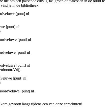
 ze me om een passende cursus, taalgroep of taalcoach in de buurt te
vind je in de bibliotheek.
ordveluwe [punt] nl
uwe [punt] nl
)
oordveluwe [punt] nl
ordveluwe [punt] nl
ordveluwe [punt] nl
enboom-Vrij)
dveluwe [punt] nl
)
knoordveluwe [punt] nl
f kom gewoon langs tijdens een van onze spreekuren!