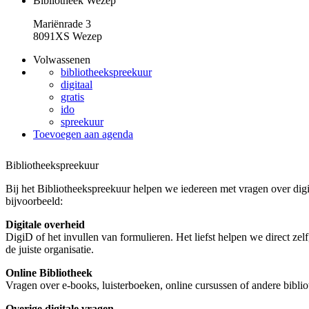
Bibliotheek Wezep
Mariënrade 3
8091XS Wezep
Volwassenen
bibliotheekspreekuur
digitaal
gratis
ido
spreekuur
Toevoegen aan agenda
Bibliotheekspreekuur
Bij het Bibliotheekspreekuur helpen we iedereen met vragen over dig
bijvoorbeeld:
Digitale overheid
DigiD of het invullen van formulieren. Het liefst helpen we direct ze
de juiste organisatie.
Online Bibliotheek
Vragen over e-books, luisterboeken, online cursussen of andere bibli
Overige digitale vragen