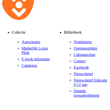
Collectie
Bibliotheek
Aanwinsten
Vestigingen
Makkelijk Lezen
Openingstijden
Plein
Lidmaatschap
E-book informatie
Contact
Catalogus
Facebook
Nieuwsbrief
Nieuwsbrief Educatie
0-12 jaar
Digitale
toegankelijkheid