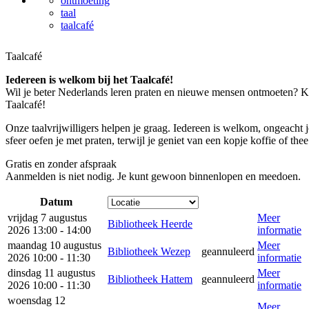
ontmoeting
taal
taalcafé
Taalcafé
Iedereen is welkom bij het Taalcafé!
Wil je beter Nederlands leren praten en nieuwe mensen ontmoeten? Ko
Taalcafé!
Onze taalvrijwilligers helpen je graag. Iedereen is welkom, ongeacht 
sfeer oefen je met praten, terwijl je geniet van een kopje koffie of thee
Gratis en zonder afspraak
Aanmelden is niet nodig. Je kunt gewoon binnenlopen en meedoen.
Datum
vrijdag 7 augustus
Meer
Bibliotheek Heerde
2026 13:00 - 14:00
informatie
maandag 10 augustus
Meer
Bibliotheek Wezep
geannuleerd
2026 10:00 - 11:30
informatie
dinsdag 11 augustus
Meer
Bibliotheek Hattem
geannuleerd
2026 10:00 - 11:30
informatie
woensdag 12
Meer